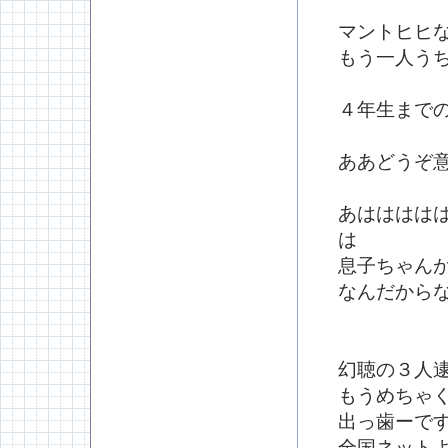
マントヒヒ
もう一人う
４年生まで
ああどうぞ
あはははは
は
息子ちゃん
なんだから
幻聴の３人
もうめちゃ
出っ歯ーで
全国ネット