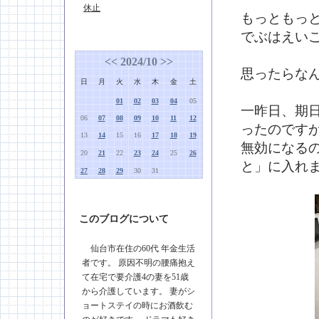
休止
もっともっ
でぶはえい
<<
2024/10
>>
思ったらな
日
月
火
水
木
金
土
01
02
03
04
05
一昨日、期
06
07
08
09
10
11
12
ったのです
13
14
15
16
17
18
19
無効になる
20
21
22
23
24
25
26
と」に入れ
27
28
29
30
31
このブログについて
仙台市在住の60代 年金生活
者です。 原因不明の腰痛抱え
て在宅で要介護4の妻を51歳
から介護しています。 妻がシ
ョートステイの時にお酒飲む