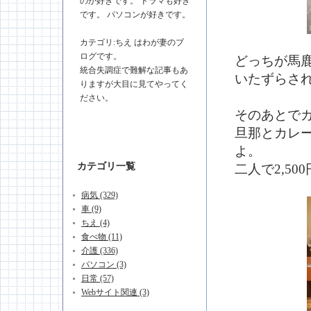
のが好きです。 ドラマも好き
です。 パソコンが好きです。
カテゴリ:ちえ はわが妻のブ
ログです。
どっちが馬
統合失調症で難解な記事もあ
いたずらさ
りますが大目に見てやってく
ださい。
そのあとで
旦那とカレ
よ。
カテゴリ一覧
二人で2,50
病気 (329)
車 (9)
ちえ (4)
食べ物 (11)
介護 (336)
パソコン (3)
日常 (57)
Webサイト関連 (3)