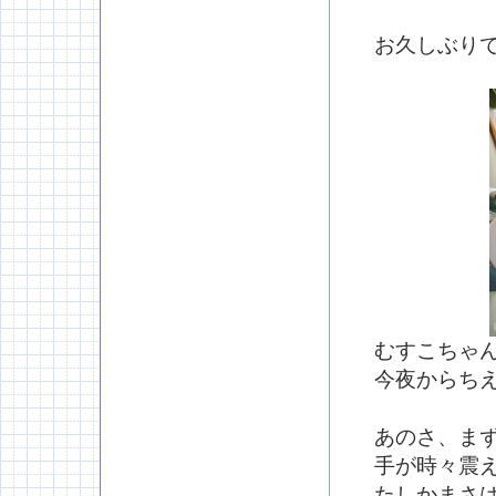
お久しぶり
むすこちゃ
今夜からち
あのさ、ま
手が時々震
たしかまさ