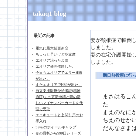
takaq1 blog
最近の記事
妻が頚椎症で転倒した日
しました。
電気代最大値更新😓
妻の在宅介護開始した日
ちょっと早いけど冬支度
エオリア治ったよ!!!
しました。
エオリア修理依頼した。
今日もエオリアでエラーH86
期日前投票に行
が出た。
またエオリアでH86が出た。
自立支援医療受給者証(精神
まさはるこ
通院)」の更新申請と妻の新
しいマイナンバーカードを代
た
理で受取
まえのなに
エコキュートと玄関引戸のお
ちえのせか
手入れ
だんなさま
Sevalのホイールキャップ
妻の骨折から999日シリーズ