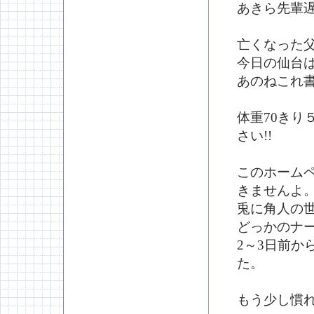
あきら先輩
亡くなった
今日の仙台
あのねこれ
体重70きり
さい!!
このホーム
きませんよ
兎に角人の
どっかのナー
2～3日前か
た。
もう少し慣