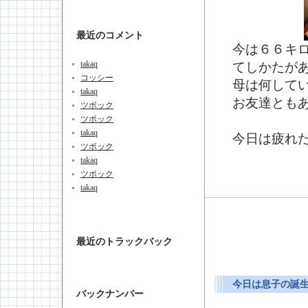
最近のコメント
今は６６キ
takaq
てしかたが
コッシー
母は何して
takaq
お友達とも
ツボック
ツボック
takaq
今日は疲れたの
ツボック
takaq
ツボック
takaq
最近のトラックバック
今日は息子の誕
バックナンバー