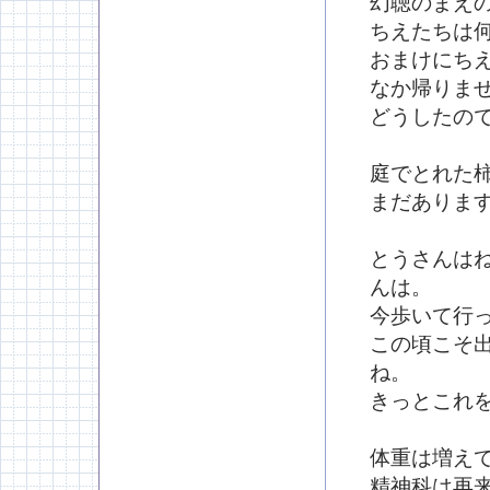
幻聴のまえ
ちえたちは
おまけにち
なか帰りま
どうしたの
庭でとれた
まだありま
とうさんは
んは。
今歩いて行
この頃こそ
ね。
きっとこれ
体重は増え
精神科は再