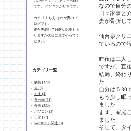
のが好きです。 ドラマも好き
なので自分
です。 パソコンが好きです。
日々家事と介
カテゴリ:ちえ はわが妻のブ
妻が骨折して
ログです。
統合失調症で難解な記事もあ
仙台泉クリ
りますが大目に見てやってく
ださい。
ているので
昨夜は二人して
ですが、直
カテゴリ一覧
結局、終わり
た。
病気 (329)
車 (9)
自分は 5:3
ちえ (4)
もう少し眠
食べ物 (11)
ました。
介護 (336)
まず、家庭
パソコン (3)
日常 (57)
ました。
Webサイト関連 (3)
そして、タ