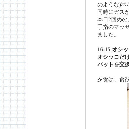
のような)
同時にガス
本日2回め
手指のマッ
ました。
16:15 
オシッコだ
パットを交
夕食は、食