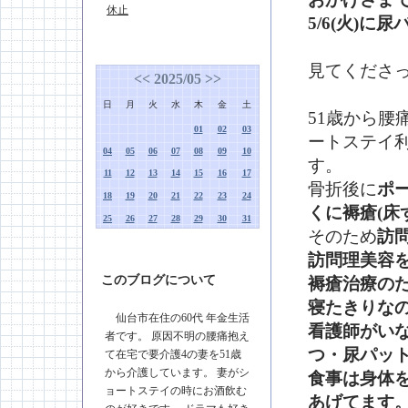
休止
5/6(火)
見てくださ
<<
2025/05
>>
日
月
火
水
木
金
土
51歳から腰
01
02
03
ートステイ利
04
05
06
07
08
09
10
す。
11
12
13
14
15
16
17
骨折後に
ポ
18
19
20
21
22
23
24
くに褥瘡(床
25
26
27
28
29
30
31
そのため
訪
訪問理美容
このブログについて
褥瘡治療の
寝たきりな
仙台市在住の60代 年金生活
看護師がい
者です。 原因不明の腰痛抱え
つ・尿パッ
て在宅で要介護4の妻を51歳
から介護しています。 妻がシ
食事は身体
ョートステイの時にお酒飲む
あげてます