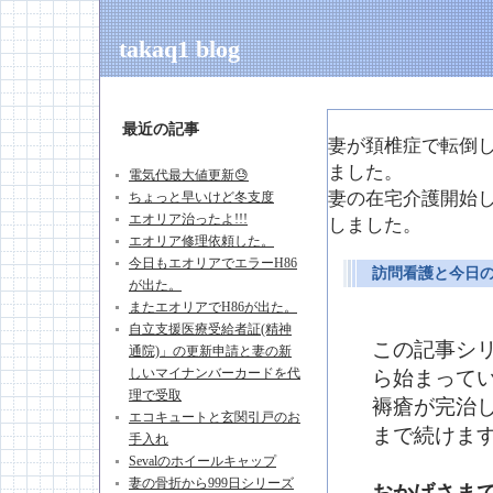
takaq1 blog
最近の記事
妻が頚椎症で転倒した日
ました。
電気代最大値更新😓
妻の在宅介護開始した日
ちょっと早いけど冬支度
エオリア治ったよ!!!
しました。
エオリア修理依頼した。
今日もエオリアでエラーH86
訪問看護と今日の
が出た。
またエオリアでH86が出た。
自立支援医療受給者証(精神
この記事シリ
通院)」の更新申請と妻の新
しいマイナンバーカードを代
ら始まって
理で受取
褥瘡が完治
エコキュートと玄関引戸のお
まで続けま
手入れ
Sevalのホイールキャップ
妻の骨折から999日シリーズ
おかげさまで