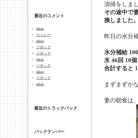
清掃をしま
その途中で
最近のコメント
換しました。6
takaq
コッシー
昨日の水分
takaq
ツボック
水分補給 100ml
ツボック
氷 46回 10
takaq
ツボック
合計すると 1,9
takaq
ツボック
まずまずかな
takaq
妻の朝食は、
最近のトラックバック
バックナンバー