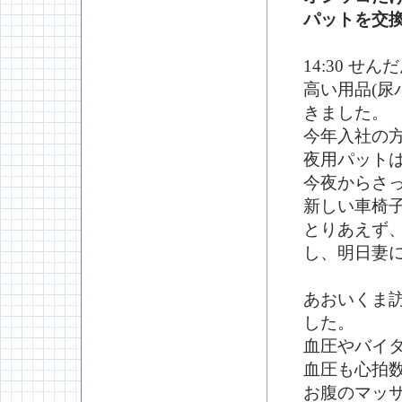
パットを交
14:30 
高い用品(尿
きました。
今年入社の
夜用パットは
今夜からさ
新しい車椅
とりあえず
し、明日妻
あおいくま
した。
血圧やバイ
血圧も心拍
お腹のマッ