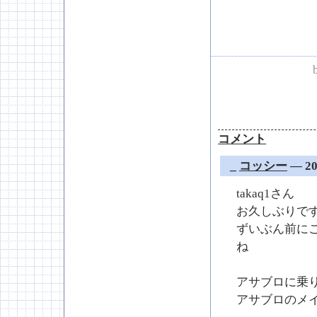
コメント
_
コッシー
― 20
takaq1さん
お久しぶりで
ずいぶん前に
ね
アサブロに乗
アサブロのメ